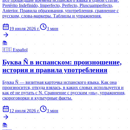
Все прошедшие времена испанского языка в одной статье:
Pretérito Indefinido, Imperfecto, Perfecto, Pluscuamperfecto,
Anterior. Правила образования, употребления, сравнение с
русским, слова-маркеры. Таблицы и упражнения.
19 июля 2026 г.
3
мин
📚
🇪🇸
Español
Буква Ñ в испанском: произношение,
история и правила употребления
Буква Ñ — визитная карточка испанского языка. Как она
произносится, откуда взялась, в каких словах используется и
как её не путать с N. Сравнение с русским «нь», упражнения,
скороговорки и культурные факты.
12 июля 2026 г.
3
мин
📚