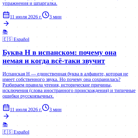
упражнения и шпаргалка.
11 июля 2026 г.
3
мин
📚
🇪🇸
Español
Буква H в испанском: почему она
немая и когда всё-таки звучит
Испанская H — единственная буква в алфавите, которая не
имеет собственного звука. Но почему она сохранилась?
Разбираем правила чтения, исторические причины,
исключения (слова иностранного происхождения) и типичные
ошибки русскоязычных.
11 июля 2026 г.
3
мин
📚
🇪🇸
Español