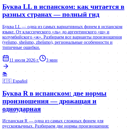
Буква LL в испанском: как читается в
разных странах — полный гид
Буква LL — одна из самых вариативных фонем в испанском
языке. От классического «ль» до аргентинского «ш» и
колумбийского «ж». Разбираем все варианты произношения
(yeísmo, sheísmo, zheísmo), региональные особенности и
типичные ошибки.
11 июля 2026 г.
3
мин
📚
🇪🇸
Español
Буква R в испанском: две нормы
произношения — дрожащая и
одноударная
Испанская R — одна из самых сложных фонем для
русскоязычных. Разбираем две нормы произношения: