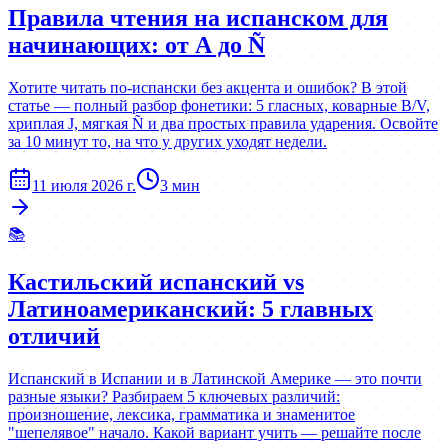
Правила чтения на испанском для
начинающих: от А до Ñ
Хотите читать по-испански без акцента и ошибок? В этой
статье — полный разбор фонетики: 5 гласных, коварные B/V,
хриплая J, мягкая Ñ и два простых правила ударения. Освойте
за 10 минут то, на что у других уходят недели.
11 июля 2026 г.
3
мин
📚
Кастильский испанский vs
Латиноамериканский: 5 главных
отличий
Испанский в Испании и в Латинской Америке — это почти
разные языки? Разбираем 5 ключевых различий:
произношение, лексика, грамматика и знаменитое
"шепелявое" начало. Какой вариант учить — решайте после