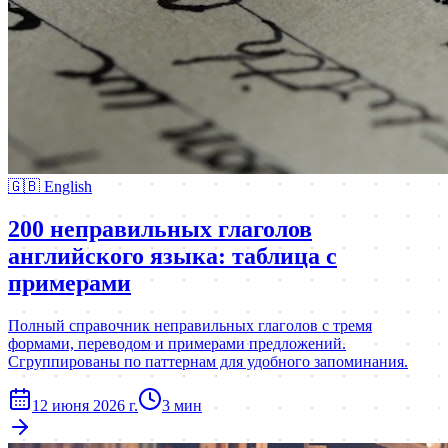
🇬🇧
English
200 неправильных глаголов
английского языка: таблица с
примерами
Полный справочник неправильных глаголов с тремя
формами, переводом и примерами предложений.
Сгруппированы по паттернам для удобного запоминания.
12 июня 2026 г.
3
мин