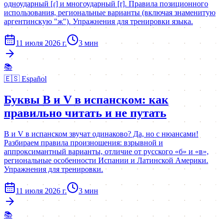
одноударный [ɾ] и многоударный [r]. Правила позиционного
использования, региональные варианты (включая знаменитую
аргентинскую "ж"). Упражнения для тренировки языка.
11 июля 2026 г.
3
мин
📚
🇪🇸
Español
Буквы B и V в испанском: как
правильно читать и не путать
B и V в испанском звучат одинаково? Да, но с нюансами!
Разбираем правила произношения: взрывной и
аппроксимантный варианты, отличие от русского «б» и «в»,
региональные особенности Испании и Латинской Америки.
Упражнения для тренировки.
11 июля 2026 г.
3
мин
📚