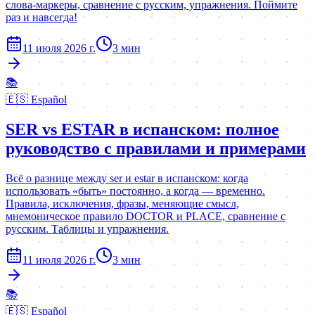
слова-маркеры, сравнение с русским, упражнения. Поймите
раз и навсегда!
11 июля 2026 г.
3
мин
📚
🇪🇸
Español
SER vs ESTAR в испанском: полное
руководство с правилами и примерами
Всё о разнице между ser и estar в испанском: когда
использовать «быть» постоянно, а когда — временно.
Правила, исключения, фразы, меняющие смысл,
мнемоническое правило DOCTOR и PLACE, сравнение с
русским. Таблицы и упражнения.
11 июля 2026 г.
3
мин
📚
🇪🇸
Español