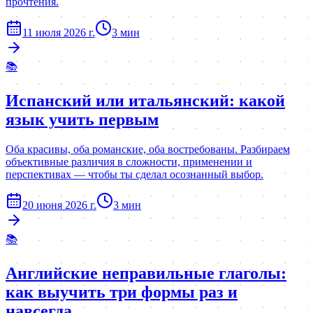
прочтения.
11 июля 2026 г.
3
мин
📚
Испанский или итальянский: какой
язык учить первым
Оба красивы, оба романские, оба востребованы. Разбираем
объективные различия в сложности, применении и
перспективах — чтобы ты сделал осознанный выбор.
20 июня 2026 г.
3
мин
📚
Английские неправильные глаголы:
как выучить три формы раз и
навсегда