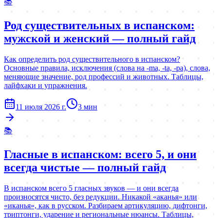
📚
Род существительных в испанском:
мужской и женский — полный гайд
Как определить род существительного в испанском?
Основные правила, исключения (слова на -ma, -ta, -pa), слова,
меняющие значение, род профессий и животных. Таблицы,
лайфхаки и упражнения.
11 июля 2026 г.
3
мин
📚
Гласные в испанском: всего 5, и они
всегда чистые — полный гайд
В испанском всего 5 гласных звуков — и они всегда
произносятся чисто, без редукции. Никакой «аканья» или
«иканья», как в русском. Разбираем артикуляцию, дифтонги,
триптонги, ударение и региональные нюансы. Таблицы,