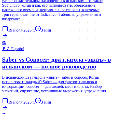
Всё о сослагательном наклонении в испанском: что такое
Subjuntivo, когда и как его использовать, образование
настоящего времени, неправильные глаголы, ключевые
триггеры, отличие от Indicativo. Таблицы, упражнения и
шпаргалка.
19 июля 2026 г.
3
мин
📚
🇪🇸
Español
Saber vs Conocer: два глагола «знать» в
испанском — полное руководство
В испанском два глагола «знать»: saber и conocer. Когда
использовать каждый? Saber — для фактов, навыков и
информации; conocer — для людей, мест и опыта. Разбор
значений, спряжение, устойчивые выражения, упражнения.
19 июля 2026 г.
3
мин