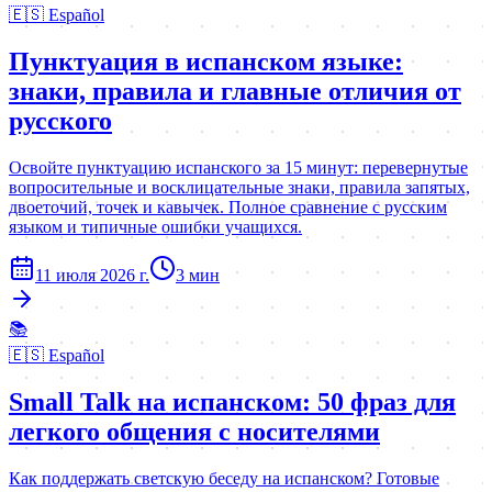
🇪🇸
Español
Пунктуация в испанском языке:
знаки, правила и главные отличия от
русского
Освойте пунктуацию испанского за 15 минут: перевернутые
вопросительные и восклицательные знаки, правила запятых,
двоеточий, точек и кавычек. Полное сравнение с русским
языком и типичные ошибки учащихся.
11 июля 2026 г.
3
мин
📚
🇪🇸
Español
Small Talk на испанском: 50 фраз для
легкого общения с носителями
Как поддержать светскую беседу на испанском? Готовые