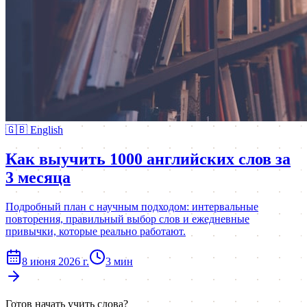
🇬🇧
English
Как выучить 1000 английских слов за
3 месяца
Подробный план с научным подходом: интервальные
повторения, правильный выбор слов и ежедневные
привычки, которые реально работают.
8 июня 2026 г.
3
мин
Готов начать учить слова?