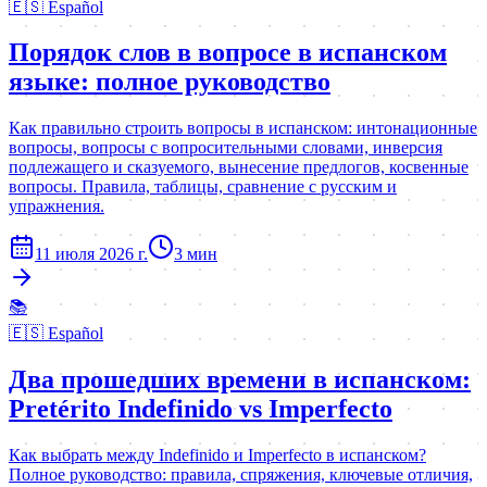
🇪🇸
Español
Порядок слов в вопросе в испанском
языке: полное руководство
Как правильно строить вопросы в испанском: интонационные
вопросы, вопросы с вопросительными словами, инверсия
подлежащего и сказуемого, вынесение предлогов, косвенные
вопросы. Правила, таблицы, сравнение с русским и
упражнения.
11 июля 2026 г.
3
мин
📚
🇪🇸
Español
Два прошедших времени в испанском:
Pretérito Indefinido vs Imperfecto
Как выбрать между Indefinido и Imperfecto в испанском?
Полное руководство: правила, спряжения, ключевые отличия,