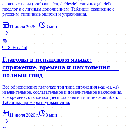
сложные пары (por/para, a/en, de/desde), слияния (al, del),
предлог a с личным дополнением. Таблицы, сравнение с
русским, типичные ошибки и упражнения.
11 июля 2026 г.
3
мин
📚
🇪🇸
Español
Глаголы в испанском языке:
спряжение, времена и наклонения —
полный гайд
Всё об испанских глаголах: три типа спряжения (-ar, -er, -ir),
изъявительное, сослагательное и повелительное наклонения,
все времена, отклоняющиеся глаголы и типичные ошибки.
Таблицы, примеры и упражнения.
11 июля 2026 г.
3
мин